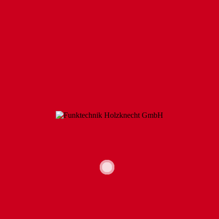
TETRA-FUNK
FUNKLÖSUNGEN
FUNKSYSTEM WAVE PTX
IP-SITE CONNECT VON MOTOROLA
GLEICHWELLENFUNKANLAGE
FAHRGASTINFOSYSTEME
LEITSTELLEN / FLORIANSTATIONEN
RELAISSTATIONEN
HEADSETS
ZUBEHÖRSHOP
MEIN KONTO
FUNKLÖSUNGEN
Produkte
1 - 3
von
3
. Produkten pro Seite